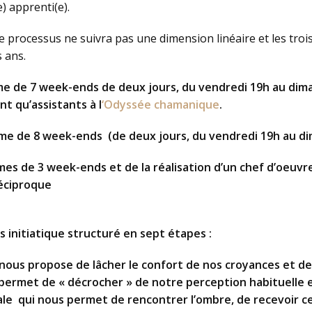
 apprenti(e).
 processus ne suivra pas une dimension linéaire et les troi
 ans.
e de 7 week-ends de deux jours, du vendredi 19h au dima
t qu’assistants à l
‘Odyssée chamanique
.
me de 8 week-ends (de deux jours, du vendredi 19h au d
es de 3 week-ends et de la réalisation d’un chef d’oeuvre
réciproque
nitiatique structuré en sept étapes :
ous propose de lâcher le confort de nos croyances et de n
 permet de « décrocher » de notre perception habituelle
itiale qui nous permet de rencontrer l’ombre, de recevoir c