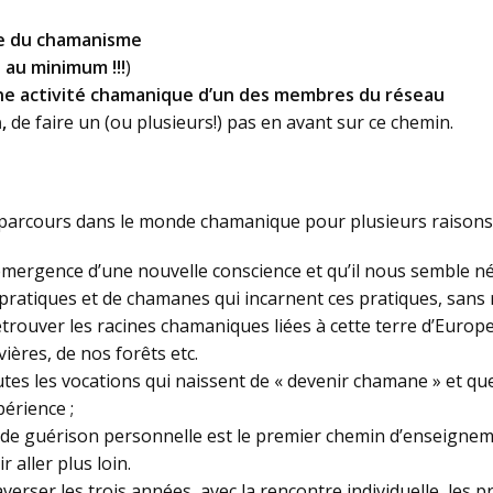
ée du chamanisme
au minimum !!!
)
une activité chamanique d’un des membres du réseau
,
de faire un (ou plusieurs!) pas en avant sur ce chemin.
 parcours dans le monde chamanique pour plusieurs raisons 
émergence d’une nouvelle conscience et qu’il nous semble n
 pratiques et de chamanes qui incarnent ces pratiques, sans 
rouver les racines chamaniques liées à cette terre d’Europe. 
ières, de nos forêts etc.
outes les vocations qui naissent de « devenir chamane » et 
périence ;
e guérison personnelle est le premier chemin d’enseignement
 aller plus loin.
verser les trois années, avec la rencontre individuelle, les pr