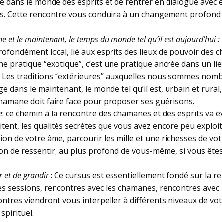
e dans le monde des esprits et de rentrer en dialogue avec e
es. Cette rencontre vous conduira à un changement profond
ne et le maintenant, le temps du monde tel qu’il est aujourd’hui :
fondément local, lié aux esprits des lieux de pouvoir des c
 pratique “exotique”, c’est une pratique ancrée dans un lieu,
l. Les traditions “extérieures” auxquelles nous sommes nombr
age dans le maintenant, le monde tel qu’il est, urbain et rura
hamane doit faire face pour proposer ses guérisons.
e
: ce chemin à la rencontre des chamanes et des esprits v
itent, les qualités secrètes que vous avez encore peu explo
ion de votre âme, parcourir les mille et une richesses de vot
sion de ressentir, au plus profond de vous-même, si vous ê
r et de grandir
: Ce cursus est essentiellement fondé sur la r
des sessions, rencontres avec les chamanes, rencontres avec 
tres viendront vous interpeller à différents niveaux de vot
pirituel.