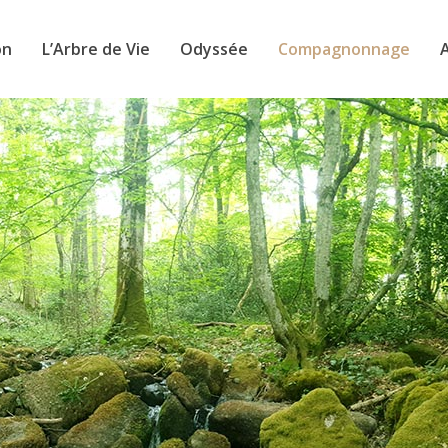
on
L’Arbre de Vie
Odyssée
Compagnonnage
A